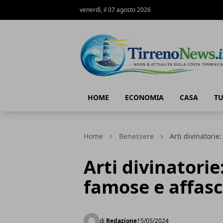
venerdì, il 07 agosto 2026
Tirreno News
HOME
ECONOMIA
CASA
T
Home
Benessere
Arti divinatorie
Arti divinatorie
famose e affasc
di
Redazione
15/05/2024