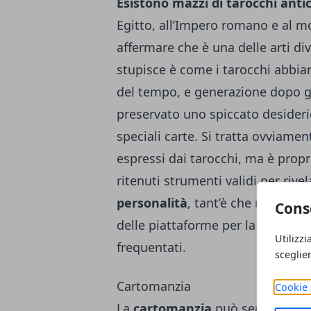
Esistono mazzi di tarocchi anti
Egitto, all’Impero romano e al m
affermare che è una delle arti di
stupisce è come i tarocchi abbian
del tempo, e generazione dopo 
preservato uno spiccato desiderio
speciali carte. Si tratta ovviamen
espressi dai tarocchi, ma è prop
ritenuti strumenti validi per rivel
personalità
, tant’è che nell’epoc
Cons
delle piattaforme per la lettura d
Utilizzi
frequentati.
sceglie
Cartomanzia
Cookie 
La
cartomanzia
può sembrare sim