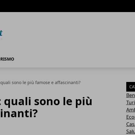
URISMO
: quali sono le più famose e affascinanti?
CA
Ben
: quali sono le più
Tur
inanti?
Amb
Eco
Cas
Sal