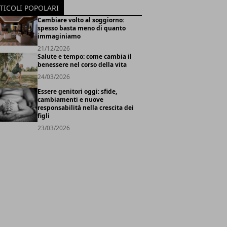
TICOLI POPOLARI
Cambiare volto al soggiorno:
spesso basta meno di quanto
immaginiamo
21/12/2026
Salute e tempo: come cambia il
benessere nel corso della vita
24/03/2026
Essere genitori oggi: sfide,
cambiamenti e nuove
responsabilità nella crescita dei
figli
23/03/2026