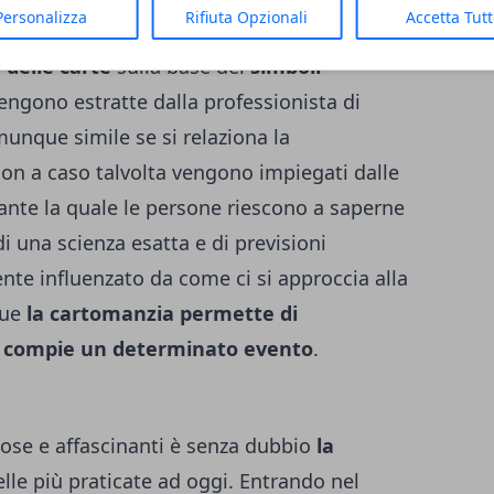
Personalizza
Rifiuta Opzionali
Accetta Tut
odiacale, l’arte divinatoria della
 delle carte
sulla base dei
simboli
vengono estratte dalla professionista di
unque simile se si relaziona la
non a caso talvolta vengono impiegati dalle
nte la quale le persone riescono a saperne
di una scienza esatta e di previsioni
nte influenzato da come ci si approccia alla
que
la cartomanzia permette di
si compie un determinato evento
.
mose e affascinanti è senza dubbio
la
lle più praticate ad oggi. Entrando nel