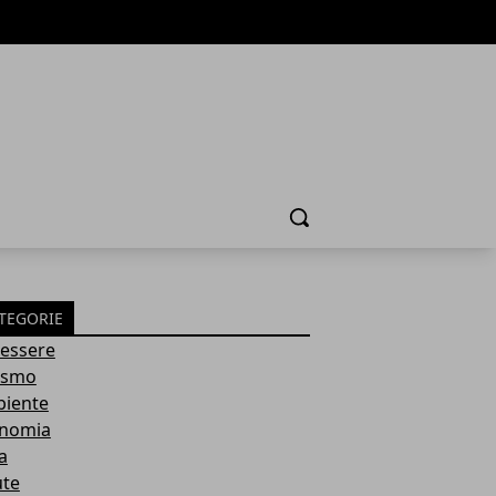
Cerca
TEGORIE
essere
ismo
iente
nomia
a
ute