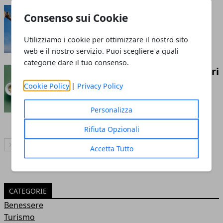
Come si gestisce un cantiere?
Consenso sui Cookie
Redazione
- 23 ago 2023
Utilizziamo i cookie per ottimizzare il nostro sito
web e il nostro servizio. Puoi scegliere a quali
categorie dare il tuo consenso.
Guida allo shopping di integratori
alimentari online- Ottieni le
Cookie Policy
|
Privacy Policy
migliori offerte
Personalizza
Redazione
- 03 mar 2023
Rifiuta Opzionali
Articolo Successivo
Accetta Tutto
CATEGORIE
Benessere
Turismo