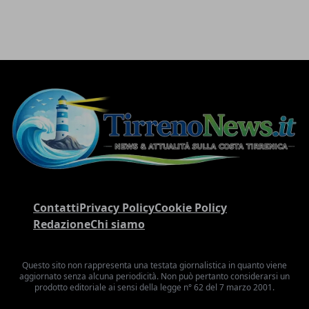
Contatti
Privacy Policy
Cookie Policy
Redazione
Chi siamo
Questo sito non rappresenta una testata giornalistica in quanto viene
aggiornato senza alcuna periodicità. Non può pertanto considerarsi un
prodotto editoriale ai sensi della legge n° 62 del 7 marzo 2001.