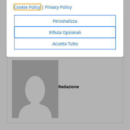
Cookie Policy
|
Privacy Policy
Articolo Precedente
Articolo Successivo
Personalizza
Come ottenere un fondo
Le nuove soluzioni di
perduto per avviare la tua
sicurezza di Power
Rifiuta Opzionali
attività: scopri i migliori
Security: persiane e grate
incentivi 2024
blindate di alta qualità
Accetta Tutto
Redazione