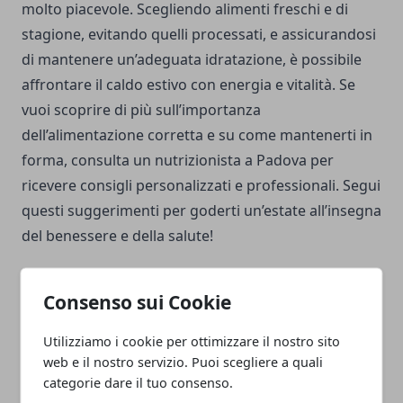
molto piacevole. Scegliendo alimenti freschi e di
stagione, evitando quelli processati, e assicurandosi
di mantenere un’adeguata idratazione, è possibile
affrontare il caldo estivo con energia e vitalità. Se
vuoi scoprire di più sull’importanza
dell’alimentazione corretta e su come mantenerti in
forma, consulta un nutrizionista a Padova per
ricevere consigli personalizzati e professionali. Segui
questi suggerimenti per goderti un’estate all’insegna
del benessere e della salute!
Consenso sui Cookie
Utilizziamo i cookie per ottimizzare il nostro sito
Facebook
Twitter
Whatsapp
web e il nostro servizio. Puoi scegliere a quali
categorie dare il tuo consenso.