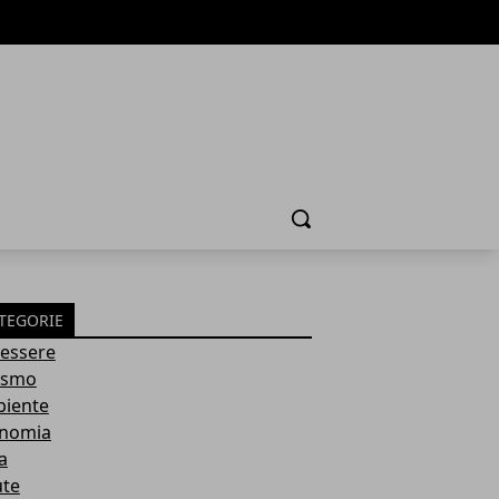
Cerca
TEGORIE
essere
ismo
iente
nomia
a
ute