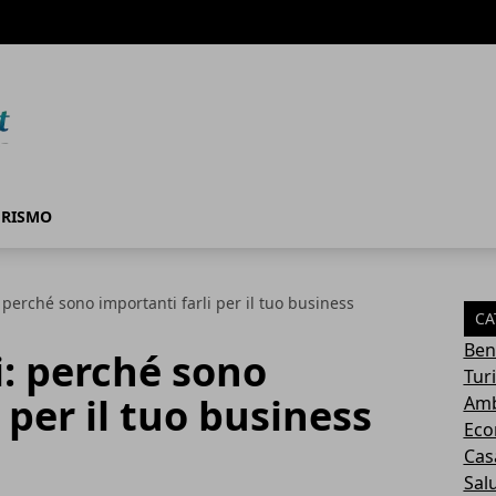
URISMO
 perché sono importanti farli per il tuo business
CA
Ben
i: perché sono
Tur
 per il tuo business
Amb
Eco
Cas
Sal