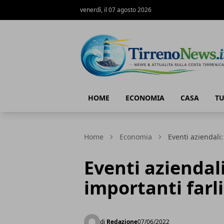
venerdì, il 07 agosto 2026
Tirreno News
HOME
ECONOMIA
CASA
T
Home
Economia
Eventi aziendali:
Eventi aziendal
importanti farli
di
Redazione
07/06/2022