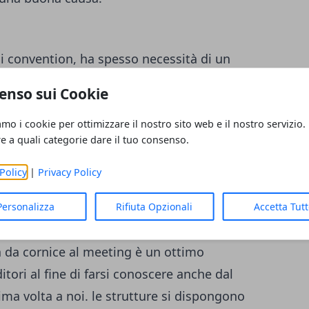
i convention, ha spesso necessità di un
professionale che si occupi della buona
enso sui Cookie
n team preparato, veloce e alla mano è
 impressione al pubblico presente. Gli
amo i cookie per ottimizzare il nostro sito web e il nostro servizio.
re a quali categorie dare il tuo consenso.
ttutto di questo, tramite esperienza
 di coordinare al meglio il gruppo di
Policy
|
Privacy Policy
i.
Personalizza
Rifiuta Opzionali
Accetta Tut
 da cornice al meeting è un ottimo
ditori al fine di farsi conoscere anche dal
rima volta a noi. le strutture si dispongono