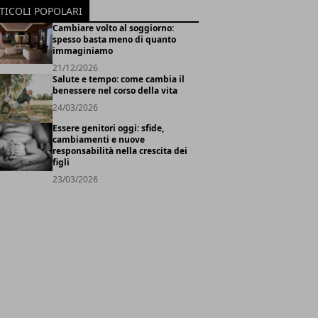
TICOLI POPOLARI
Cambiare volto al soggiorno:
spesso basta meno di quanto
immaginiamo
21/12/2026
Salute e tempo: come cambia il
benessere nel corso della vita
24/03/2026
Essere genitori oggi: sfide,
cambiamenti e nuove
responsabilità nella crescita dei
figli
23/03/2026