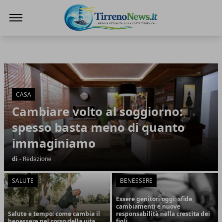
Tirreno News
Tirreno News
Articoli in Evidenza
CASA
Cambiare volto al soggiorno:
spesso basta meno di quanto
immaginiamo
di
- Redazione
SALUTE
BENESSERE
Essere genitori oggi: sfide,
cambiamenti e nuove
Salute e tempo: come cambia il
responsabilità nella crescita dei
benessere nel corso della vita
figli