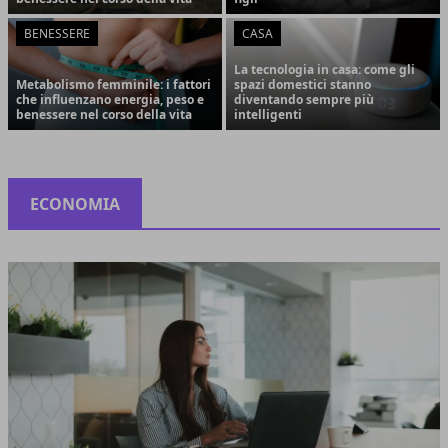
BENESSERE
CASA
La tecnologia in casa: come gli
Metabolismo femminile: i fattori
spazi domestici stanno
che influenzano energia, peso e
diventando sempre più
benessere nel corso della vita
intelligenti
ECONOMIA