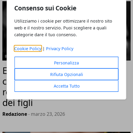
Consenso sui Cookie
Utilizziamo i cookie per ottimizzare il nostro sito
web e il nostro servizio. Puoi scegliere a quali
categorie dare il tuo consenso.
Cookie Policy
|
Privacy Policy
BENESSERE
Personalizza
Essere genitori oggi: sfide,
Rifiuta Opzionali
cambiamenti e nuove
Accetta Tutto
responsabilità nella crescita
dei figli
Redazione
- marzo 23, 2026