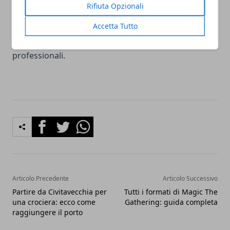
Rifiuta Opzionali
napoletana, queste carriere offrono un affascinante
Accetta Tutto
intreccio tra tradizione e modernità in una città che
continua a prosperare sotto molteplici prospettive
professionali.
Facebook
Twitter
Whatsapp
Articolo Precedente
Articolo Successivo
Partire da Civitavecchia per
Tutti i formati di Magic The
una crociera: ecco come
Gathering: guida completa
raggiungere il porto