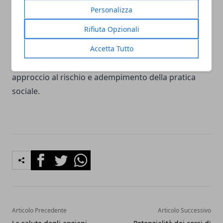
conformità legale delle aziende;
Personalizza
rispetto dei requisiti relativi alla Salute e sicurezza
Rifiuta Opzionali
dei lavoratori;
Accetta Tutto
gestione dei requisiti ambientali e del benessere
animale;
approccio al rischio e adempimento della pratica
sociale.
Facebook
Twitter
Whatsapp
Articolo Precedente
Articolo Successivo