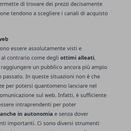
permette di trovare dei prezzi decisamente
sone tendono a scegliere i canali di acquisto
web
vono essere assolutamente visti e
 al contrario come degli
ottimi alleati
,
à di raggiungere un pubblico ancora più ampio
n passato.
In queste situazioni non è che
e per potersi quantomeno lanciare nel
municazione sul web. Infatti, è sufficiente
essere intraprendenti per poter
i anche in autonomia
e senza dover
nti importanti.
Ci sono diversi strumenti