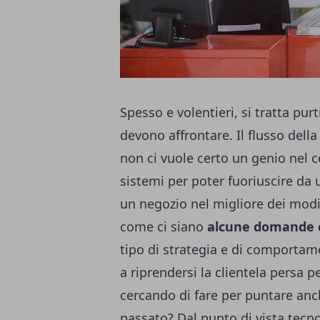
Spesso e volentieri, si tratta pu
devono affrontare. Il flusso dell
non ci vuole certo un genio nel 
sistemi per poter fuoriuscire da 
un negozio
nel migliore dei modi
come ci siano
alcune domande c
tipo di strategia e di comportam
a riprendersi la clientela persa 
cercando di fare per puntare anch
passato? Dal punto di vista tecno