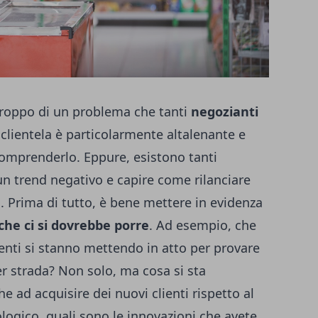
rtroppo di un problema che tanti
negozianti
a clientela è particolarmente altalenante e
comprenderlo. Eppure, esistono tanti
un trend negativo e capire
come rilanciare
.
Prima di tutto, è bene mettere in evidenza
he ci si dovrebbe porre
. Ad esempio, che
enti si stanno mettendo in atto per provare
per strada? Non solo, ma cosa si sta
e ad acquisire dei nuovi clienti rispetto al
logico, quali sono le innovazioni che avete