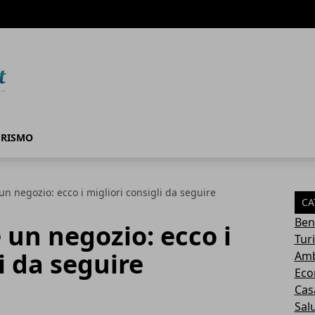
URISMO
un negozio: ecco i migliori consigli da seguire
CA
Ben
 un negozio: ecco i
Tur
i da seguire
Amb
Eco
Cas
Sal