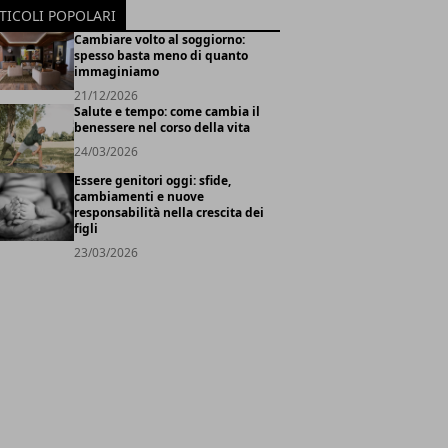
TICOLI POPOLARI
Cambiare volto al soggiorno:
spesso basta meno di quanto
immaginiamo
21/12/2026
Salute e tempo: come cambia il
benessere nel corso della vita
24/03/2026
Essere genitori oggi: sfide,
cambiamenti e nuove
responsabilità nella crescita dei
figli
23/03/2026