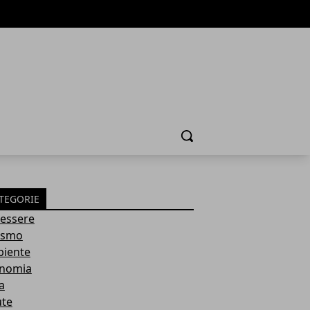
Cerca
TEGORIE
essere
ismo
iente
nomia
a
ute