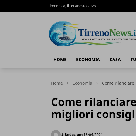
domenica, il 09 agosto 2026
Tirreno News
HOME
ECONOMIA
CASA
T
Home
Economia
Come rilanciare 
Come rilanciare
migliori consigl
di
Redazione
18/04/2021