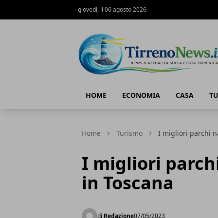
giovedì, il 06 agosto 2026
Tirreno News
HOME
ECONOMIA
CASA
T
Home
Turismo
I migliori parchi n
I migliori parch
in Toscana
di
Redazione
07/05/2023