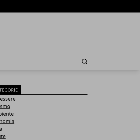
Cerca
TEGORIE
essere
ismo
iente
nomia
a
ute