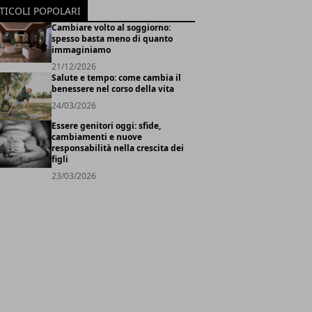
TICOLI POPOLARI
Cambiare volto al soggiorno:
spesso basta meno di quanto
immaginiamo
21/12/2026
Salute e tempo: come cambia il
benessere nel corso della vita
24/03/2026
Essere genitori oggi: sfide,
cambiamenti e nuove
responsabilità nella crescita dei
figli
23/03/2026