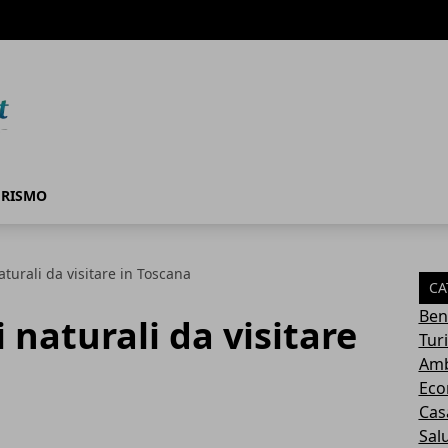
URISMO
aturali da visitare in Toscana
CA
Ben
i naturali da visitare
Tur
Amb
Eco
Cas
Sal