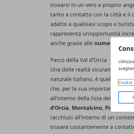
trovarsi in un vero e proprio ang
tanto a contatto con la città e il
adatto a qualsiasi scopo e turista
rappresenta un’opportunità incred
anche grazie alle
numerose attiv
Cons
Parco della Val d’Orcia
Utilizzi
sceglie
Una delle realtà sicuramente più
naturale italiano, è quella del
Par
Cookie 
che, per la sua importanza e le s
all’interno della lista dei patri
d’Orcia, Montalcino, Pienza, Ra
racchiusi all’interno di un contest
trovare costantemente a contatto 