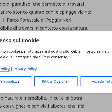
olo di paradiso, che permette di trovarsi
 centro storico quanto con le spiagge vicine;
, il Parco Forestale di Poggio Neri
ibile di trovarsi a contatto con la natura,
ità previste in questo luogo.
enso sui Cookie
amo i cookie per ottimizzare il nostro sito web e il nostro servizio.
re a quali categorie dare il tuo consenso.
 iconiche e rappresentative, nel panorama
co della Val d’Orcia,
un parco naturale
Policy
|
Privacy Policy
ue numerose bellezze, è stato incluso
Personalizza
Rifiuta Opzionali
Accetta Tut
moni UNESCO. Le cinque aree di
Castiglione
dicofani e San Quirico d’Orcia
sono ben
o naturale incredibile, in cui ci si potrà
con vigneti e con viali alberati che, nel