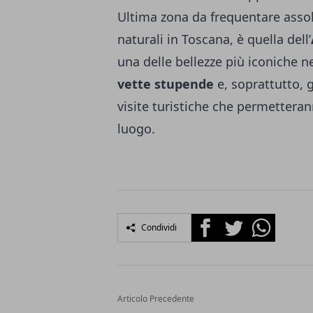
Ultima zona da frequentare asso
naturali in Toscana, è quella dell’
una delle bellezze più iconiche n
vette stupende
e, soprattutto, g
visite turistiche che permetterann
luogo.
Facebook
Twitter
Whatsapp
Condividi
Articolo Precedente