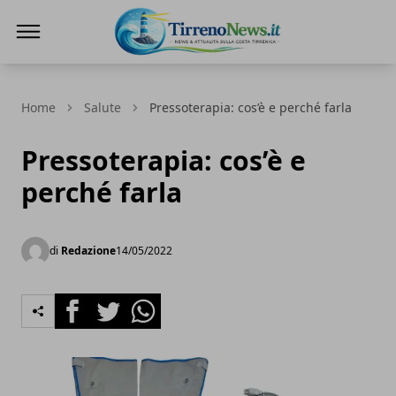
Tirreno News
Home
Salute
Pressoterapia: cos’è e perché farla
Pressoterapia: cos’è e
perché farla
di
Redazione
14/05/2022
Facebook
Twitter
Whatsapp