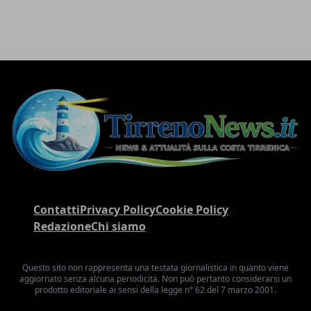
Contatti
Privacy Policy
Cookie Policy
Redazione
Chi siamo
Questo sito non rappresenta una testata giornalistica in quanto viene
aggiornato senza alcuna periodicità. Non può pertanto considerarsi un
prodotto editoriale ai sensi della legge n° 62 del 7 marzo 2001.