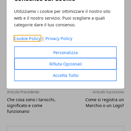
comprendere i cambiamenti in atto e di adottare un
Utilizziamo i cookie per ottimizzare il nostro sito
approccio etico e responsabile alla comunicazione
web e il nostro servizio. Puoi scegliere a quali
online.
categorie dare il tuo consenso.
Cookie Policy
|
Privacy Policy
Personalizza
Facebook
Twitter
Whatsapp
Rifiuta Opzionali
Accetta Tutto
Articolo Precedente
Articolo Successivo
Che cosa sono i tarocchi,
Come si registra un
significato e come
Marchio o un Logo?
funzionano