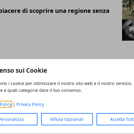
piacere di scoprire una regione senza
sei vittima di stalking o minacce nella
enso sui Cookie
ida pratica
amo i cookie per ottimizzare il nostro sito web e il nostro servizio.
re a quali categorie dare il tuo consenso.
Policy
|
Privacy Policy
e in Toscana: i migliori percorsi
Personalizza
Rifiuta Opzionali
Accetta Tut