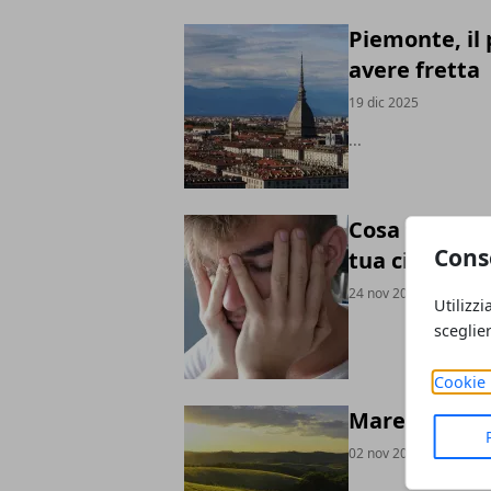
Piemonte, il 
avere fretta
19 dic 2025
...
Cosa fare se 
Cons
tua città: gu
24 nov 2025
Utilizzi
sceglie
Cookie 
Mare e collin
02 nov 2025