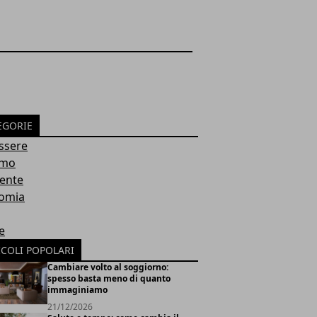
EGORIE
ssere
smo
ente
omia
e
ICOLI POPOLARI
Cambiare volto al soggiorno:
spesso basta meno di quanto
immaginiamo
21/12/2026