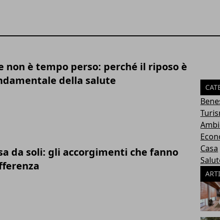
 non è tempo perso: perché il riposo è
ndamentale della salute
CAT
Bene
Turi
Ambi
Econ
Casa
a da soli: gli accorgimenti che fanno
Salut
fferenza
ART