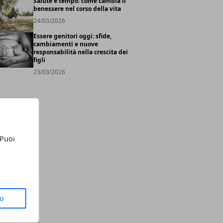
Salute e tempo: come cambia il
benessere nel corso della vita
24/03/2026
Essere genitori oggi: sfide,
cambiamenti e nuove
responsabilità nella crescita dei
figli
23/03/2026
 Puoi
to