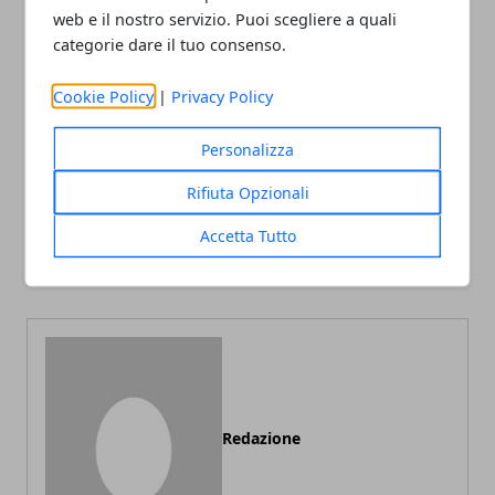
web e il nostro servizio. Puoi scegliere a quali
categorie dare il tuo consenso.
Facebook
Twitter
Whatsapp
Cookie Policy
|
Privacy Policy
Personalizza
Articolo Precedente
Articolo Successivo
Rifiuta Opzionali
Cosa fare se sei vittima di
La modernità urbana e il
Accetta Tutto
stalking o minacce nella
tempo che cambia forma
tua città: guida pratica
Redazione