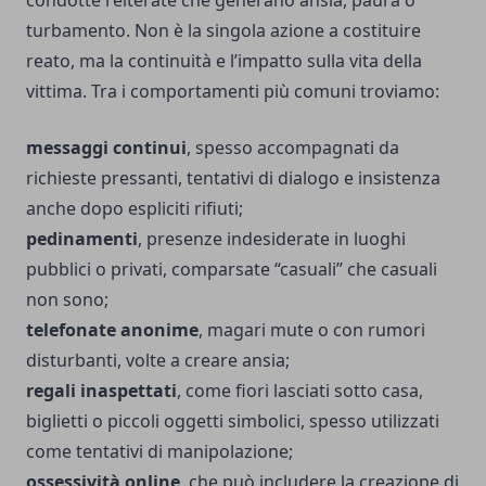
condotte reiterate che generano ansia, paura o
turbamento. Non è la singola azione a costituire
reato, ma la continuità e l’impatto sulla vita della
vittima. Tra i comportamenti più comuni troviamo:
messaggi continui
, spesso accompagnati da
richieste pressanti, tentativi di dialogo e insistenza
anche dopo espliciti rifiuti;
pedinamenti
, presenze indesiderate in luoghi
pubblici o privati, comparsate “casuali” che casuali
non sono;
telefonate anonime
, magari mute o con rumori
disturbanti, volte a creare ansia;
regali inaspettati
, come fiori lasciati sotto casa,
biglietti o piccoli oggetti simbolici, spesso utilizzati
come tentativi di manipolazione;
ossessività online
, che può includere la creazione di