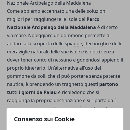
Nazionale Arcipelago della Maddalena
Come abbiamo accennato una delle soluzioni
migliori per raggiungere le isole del
Parco
Nazionale Arcipelago della Maddalena
è di certo
via mare. Noleggiare un gommone permette di
andare alla scoperta delle spiagge, dei borghi e delle
meraviglie naturali delle sue isole e isolotti senza
dover tener conto di nessuno e godendosi appieno il
proprio itinerario. Un’alternativa all’uso del
gommone da soli, che si può portare senza patente
nautica, è prendendo un traghetto questi
partono
tutti i giorni da Palau
e richiedono che si
raggiunga la propria destinazione e si riparta da lì
ad un orario preciso. Infine, si può scegliere di
partecipare a dei viaggi e tour organizzati
insieme
Consenso sui Cookie
ad altre persone in barca.