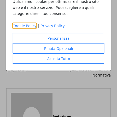
Utilizziamo i cookie per ottimizzare il nostro sito
web e il nostro servizio. Puoi scegliere a quali
categorie dare il tuo consenso.
Cookie Policy
|
Privacy Policy
Facebook
Twitter
Whatsapp
Personalizza
Rifiuta Opzionali
Articolo Precedente
Articolo Successivo
Accetta Tutto
Le migliori offerte fibra di
Manutenzione Estintori:
giugno 2021
quando e come farla. La
Normativa
Redazione